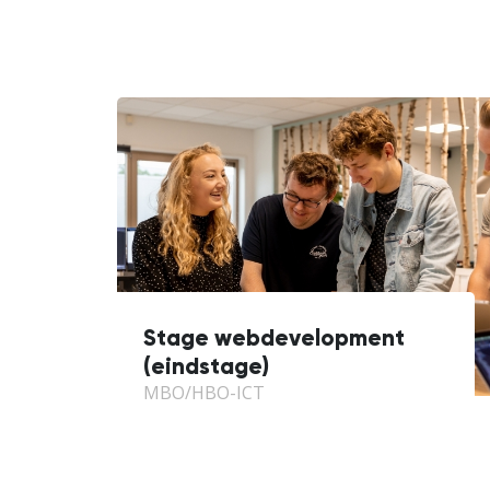
Stage webdevelopment
(eindstage)
MBO/HBO-ICT