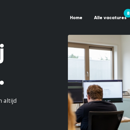
8
Home
Alle vacatures
j
.
 altijd