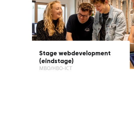
Stage webdevelopment
(eindstage)
MBO/HBO-ICT