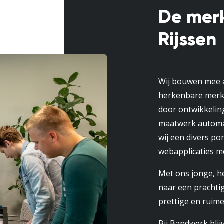
De mer
Rijssen
Wij bouwen mee a
herkenbare merk
door ontwikkelin
maatwerk automa
wij een divers po
webapplicaties m
Met ons jonge, he
naar een prachtig
prettige en ruime
Bij Bandwerk bli