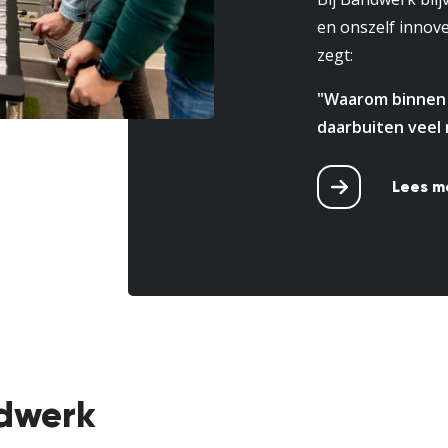
en onszelf innove
zegt:
"Waarom binnen j
daarbuiten veel 
Lees m
ndwerk