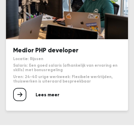
Medior PHP developer
Locatie: Rijssen
Salaris: Een goed salaris (afhankelijk van ervaring en
skills) met bonusregeling
Uren: 24-40 urige werkweek: Flexibele werktijden,
thuiswerken is uiteraard bespreekbaar
Lees meer