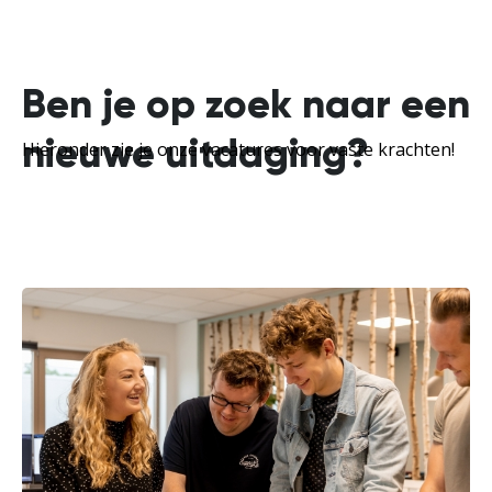
Ben je op zoek naar een
nieuwe uitdaging?
Hieronder zie je onze vacatures voor vaste krachten!